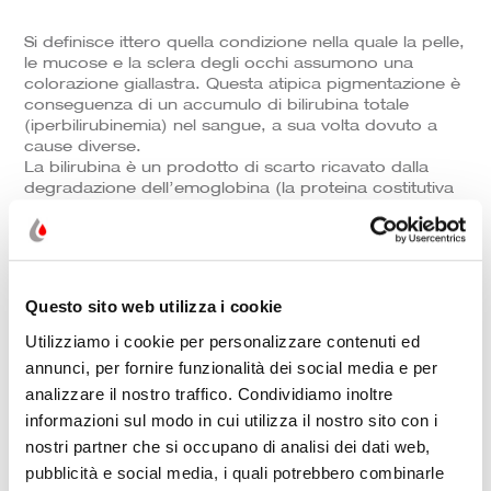
Si definisce ittero quella condizione nella quale la pelle,
le mucose e la sclera degli occhi assumono una
colorazione giallastra. Questa atipica pigmentazione è
conseguenza di un accumulo di bilirubina totale
(iperbilirubinemia) nel sangue, a sua volta dovuto a
cause diverse.
La bilirubina è un prodotto di scarto ricavato dalla
degradazione dell’emoglobina (la proteina costitutiva
dei globuli rossi), e la ragione per cui determina una
modifica del colore della pelle è che si tratta di un
pigmento di color giallo-arancio prodotto dalla milza,
che si accumula nella bile e viene infine metabolizzato
nel fegato ed eliminato attraverso le urine. Affinché
Questo sito web utilizza i cookie
l’ittero sia visibile il livello di bilirubina deve superare
2,5 mg/dL. Un ittero lieve (sub-ittero), osservabile
Utilizziamo i cookie per personalizzare contenuti ed
esaminando le sclere alla luce naturale, è di solito
annunci, per fornire funzionalità dei social media e per
evidenziabile quando i valori della bilirubina sierica
analizzare il nostro traffico. Condividiamo inoltre
sono compresi tra 1,5 – 2,5 mg/dL. L’ittero è una
condizione parafisiologica nel neonato, mentre è
informazioni sul modo in cui utilizza il nostro sito con i
frequentemente segno di patologia nell’adulto. Nella
nostri partner che si occupano di analisi dei dati web,
maggior parte dei casi, l’ittero dipende da una
pubblicità e social media, i quali potrebbero combinarle
malattia del fegato o della cistifellea.