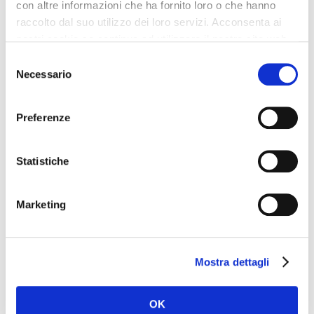
con altre informazioni che ha fornito loro o che hanno
raccolto dal suo utilizzo dei loro servizi. Acconsenta ai
nostri cookie se continua ad utilizzare il nostro sito web.
Selezione
Necessario
del
consenso
Preferenze
Statistiche
Laboratorio Analisi
e Ricerche Cliniche
Marketing
Dott. Suzzi Dino &
Figli s.r.l.
Via Natale
Mostra dettagli
dell’Amore, 22
47521 CESENA
(FC)
OK
Tel. 0547 22376 –