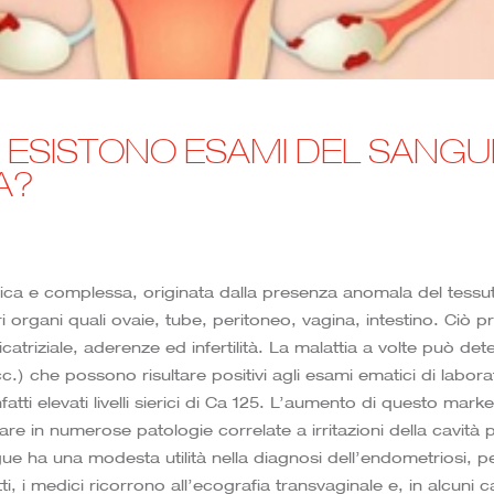
 ESISTONO ESAMI DEL SANGU
A?
ica e complessa, originata dalla presenza anomala del tessuto
tri organi quali ovaie, tube, peritoneo, vagina, intestino. Ciò 
catriziale, aderenze ed infertilità. La malattia a volte può de
cc.) che possono risultare positivi agli esami ematici di labo
atti elevati livelli sierici di Ca 125. L’aumento di questo mar
 in numerose patologie correlate a irritazioni della cavità p
ue ha una modesta utilità nella diagnosi dell’endometriosi, p
ti, i medici ricorrono all’ecografia transvaginale e, in alcuni