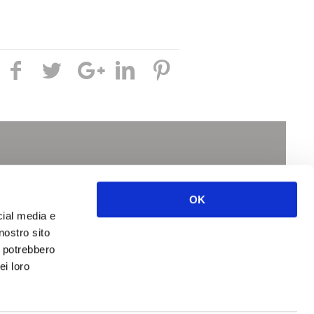
I SU
OK
cial media e
nostro sito
i potrebbero
ei loro