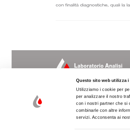
con finalità diagnostiche, quali la
Questo sito web utilizza i
Utilizziamo i cookie per pe
Laboratorio Analisi e Ricerche Cliniche
Dott. Suzzi Dino & Figli s.r.l.
per analizzare il nostro tra
con i nostri partner che si
Via Natale dell’Amore, 22
combinarle con altre inform
47521 CESENA (FC)
servizi. Acconsenta ai nost
Tel. 0547 22376 – Fax 0547 21338
laboratorio@laboratoriosuzzi.it