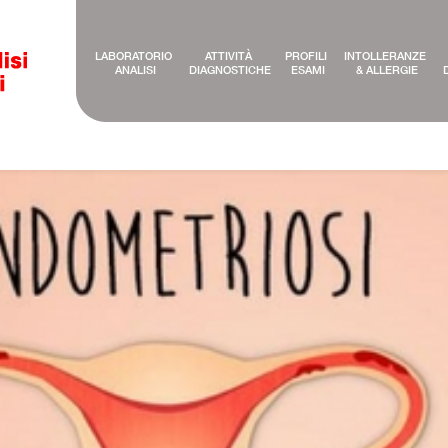
LABORATORIO 
ATTIVITÀ 
PROFILI 
INTOLLERANZE 
ANALISI
DIAGNOSTICHE
ESAMI
& ALLERGIE