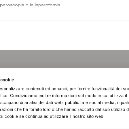
 laparoscopia o la laparotomia.
LINKS
SEGUIC
 cookie
rsonalizzare contenuti ed annunci, per fornire funzionalità dei so
Laboratorio Analisi
Attività Diagnostiche
ffico. Condividiamo inoltre informazioni sul modo in cui utilizza il 
Profili Esami
 occupano di analisi dei dati web, pubblicità e social media, i qual
Intolleranze & Allergie
azioni che ha fornito loro o che hanno raccolto dal suo utilizzo d
Area Documentale
News
ri cookie se continua ad utilizzare il nostro sito web.
Contatti
Privacy