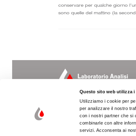
conservare per qualche giorno l’ur
sono quelle del mattino (la seconda
Questo sito web utilizza i
Utilizziamo i cookie per pe
Laboratorio Analisi e Ricerche Cliniche
Dott. Suzzi Dino & Figli s.r.l.
per analizzare il nostro tra
con i nostri partner che si
Via Natale dell’Amore, 22
combinarle con altre inform
47521 CESENA (FC)
servizi. Acconsenta ai nost
Tel. 0547 22376 – Fax 0547 21338
laboratorio@laboratoriosuzzi.it