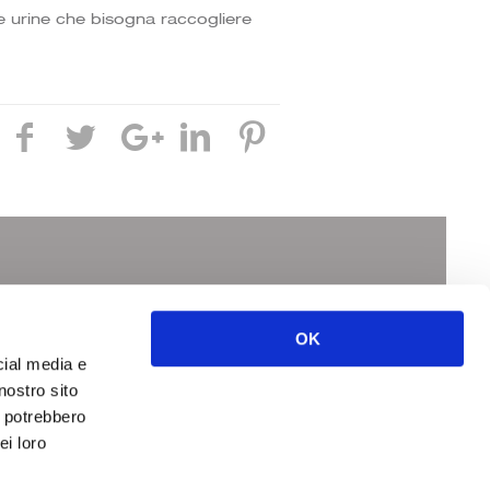
Le urine che bisogna raccogliere
I SU
OK
cial media e
nostro sito
i potrebbero
ei loro