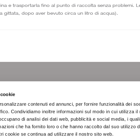
ina e trasportarla fino al punto di raccolta senza problemi. 
 gittata, dopo aver bevuto circa un litro di acqua).
LINKS
SEGUIC
 cookie
rsonalizzare contenuti ed annunci, per fornire funzionalità dei so
Laboratorio Analisi
Attività Diagnostiche
ffico. Condividiamo inoltre informazioni sul modo in cui utilizza il 
Profili Esami
 occupano di analisi dei dati web, pubblicità e social media, i qual
Intolleranze & Allergie
azioni che ha fornito loro o che hanno raccolto dal suo utilizzo d
Area Documentale
News
ri cookie se continua ad utilizzare il nostro sito web.
Contatti