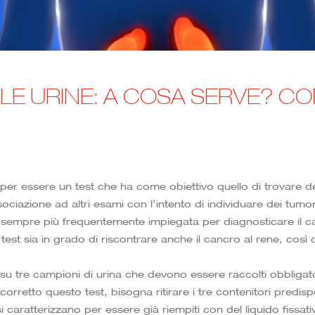
LE URINE: A COSA SERVE? CO
a per essere un test che ha come obiettivo quello di trovare del
ociazione ad altri esami con l’intento di individuare dei tumo
ene sempre più frequentemente impiegata per diagnosticare il 
st sia in grado di riscontrare anche il cancro al rene, così c
 tre campioni di urina che devono essere raccolti obbligator
rretto questo test, bisogna ritirare i tre contenitori predispos
si caratterizzano per essere già riempiti con del liquido fissat