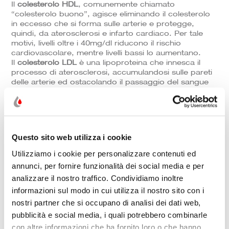
Il
colesterolo HDL
, comunemente chiamato
“colesterolo buono”, agisce eliminando il colesterolo
in eccesso che si forma sulle arterie e protegge,
quindi, da aterosclerosi e infarto cardiaco. Per tale
motivi, livelli oltre i 40mg/dl riducono il rischio
cardiovascolare, mentre livelli bassi lo aumentano.
Il
colesterolo LDL
è una lipoproteina che innesca il
processo di aterosclerosi, accumulandosi sulle pareti
delle arterie ed ostacolando il passaggio del sangue
formando delle placche. Più il valore dell’LDL è alto,
maggiore è il rischio di aterosclerosi. Il valore ottimale
è inferiore a 100 mg/dl.
I
trigliceridi
sono grassi del sangue che derivano
dall’alimentazione e rappresentano il principale tipo di
Questo sito web utilizza i cookie
grasso presente nelle riserve energetiche
dell’organismo. Il valore di riferimento dei trigliceridi
Utilizziamo i cookie per personalizzare contenuti ed
deve essere inferiore ai 200 mg/dl: valori superiori
annunci, per fornire funzionalità dei social media e per
possono essere sintomo di dieta sbilanciata, diabete,
analizzare il nostro traffico. Condividiamo inoltre
ipertiroidismo, e accrescono il fattore di rischio
cardiovascolare, soprattutto se anche il valore di
informazioni sul modo in cui utilizza il nostro sito con i
colesterolo HDL e LDL risulta aumentato.
nostri partner che si occupano di analisi dei dati web,
QUALI SONO I RISCHI?
pubblicità e social media, i quali potrebbero combinarle
Quando si ha il colesterolo alto, la quantità di
con altre informazioni che ha fornito loro o che hanno
colesterolo presente nel sangue è troppo elevata –