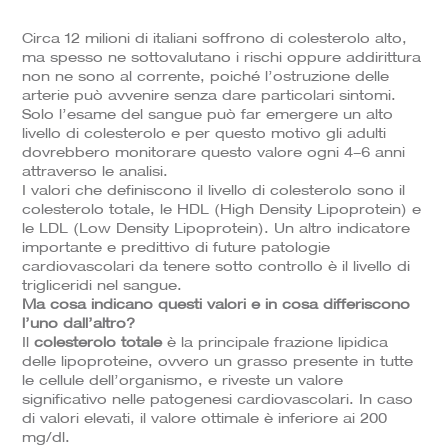
Circa 12 milioni di italiani soffrono di colesterolo alto,
ma spesso ne sottovalutano i rischi oppure addirittura
non ne sono al corrente, poiché l’ostruzione delle
arterie può avvenire senza dare particolari sintomi.
Solo l’esame del sangue può far emergere un alto
livello di colesterolo e per questo motivo gli adulti
dovrebbero monitorare questo valore ogni 4-6 anni
attraverso le analisi.
I valori che definiscono il livello di colesterolo sono il
colesterolo totale, le HDL (High Density Lipoprotein) e
le LDL (Low Density Lipoprotein). Un altro indicatore
importante e predittivo di future patologie
cardiovascolari da tenere sotto controllo è il livello di
trigliceridi nel sangue.
Ma cosa indicano questi valori e in cosa differiscono
l’uno dall’altro?
Il
colesterolo totale
è la principale frazione lipidica
delle lipoproteine, ovvero un grasso presente in tutte
le cellule dell’organismo, e riveste un valore
significativo nelle patogenesi cardiovascolari. In caso
di valori elevati, il valore ottimale è inferiore ai 200
mg/dl.