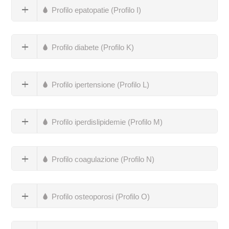
Profilo epatopatie (Profilo I)
Profilo diabete (Profilo K)
Profilo ipertensione (Profilo L)
Profilo iperdislipidemie (Profilo M)
Profilo coagulazione (Profilo N)
Profilo osteoporosi (Profilo O)