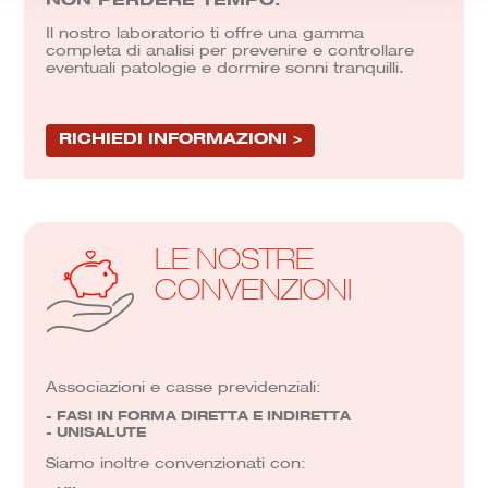
Il nostro laboratorio ti offre una gamma
completa di analisi per prevenire e controllare
eventuali patologie e dormire sonni tranquilli.
RICHIEDI INFORMAZIONI >
LE NOSTRE
CONVENZIONI
Associazioni e casse previdenziali:
- FASI IN FORMA DIRETTA E INDIRETTA
- UNISALUTE
Siamo inoltre convenzionati con: