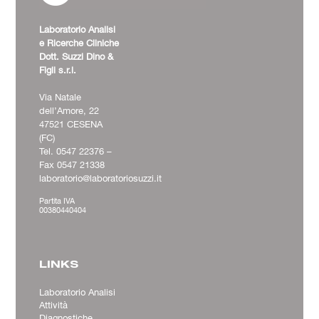
Laboratorio Analisi
e Ricerche Cliniche
Dott. Suzzi Dino &
Figli s.r.l.
Via Natale
dell’Amore, 22
47521 CESENA
(FC)
Tel. 0547 22376 –
Fax 0547 21338
laboratorio@laboratoriosuzzi.it
Partita IVA
00380440404
LINKS
Laboratorio Analisi
Attività
Diagnostiche