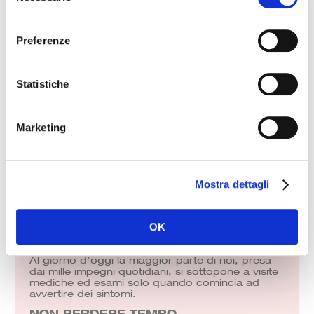
consenso
Preferenze
Malattie Sessualmente Trasmissibili (MST)
Statistiche
Marketing
PREVENIRE È
Mostra dettagli
MEGLIO CHE
CURARE
OK
Al giorno d’oggi la maggior parte di noi, presa
dai mille impegni quotidiani, si sottopone a visite
mediche ed esami solo quando comincia ad
avvertire dei sintomi.
NON PERDERE TEMPO.