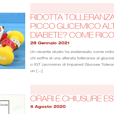
RIDOTTA TOLLERANZA
PICCO GLICEMICO AL
DIABETE? COME RIC
28 Gennaio 2021
Un recente studio ha evidenziato come indi
chi soffre di una alterata tolleranza al glucos
o IGT (acronimo di Impaired Glucose Toleran
un
[…]
ORARI E CHIUSURE ES
5 Agosto 2020