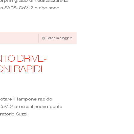
corpi in grado di neutralizzare la
irus SARS-CoV-2 e che sono
Continua a leggere
NTO DRIVE-
I RAPIDI
notare il tampone rapido
-CoV-2 presso il nuovo punto
ratorio Suzzi