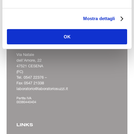
Mostra dettagli
Laboratorio Analisi
e Ricerche Cliniche
OK
Dott. Suzzi Dino &
Figli s.r.l.
Via Natale
dell’Amore, 22
47521 CESENA
(FC)
Tel. 0547 22376 –
Fax 0547 21338
laboratorio@laboratoriosuzzi.it
Partita IVA
00380440404
LINKS