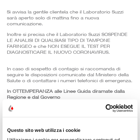
Si avvisa la gentile clientela che il Laboratorio Suzzi
sarà aperto solo di mattina fino a nuova
comunicazione.
Inoltre si precisa che il Laboratorio Suzzi SOSPENDE
LE ANALISI DI QUALSIASI TIPO DI TAMPONE
FARINGEO e che NON ESEGUE IL TEST PER
DIAGNOSTICARE IL NUOVO CORONAVIRUS.
In caso di sospetto di contagio si raccomanda di
seguire le disposizioni comunicate dal Ministero della
Salute o di contattare i numeri telefonici di emergenza.
In OTTEMPERANZA alle Linee Guida diramate dalla
Regione e dal Governo
vi invitiamo a:
Mantenere una distanza non inferiore a 1 metro
dagli altri pazienti, soprattutto in caso di sintomi
Questo sito web utilizza i cookie
che coinvolgono le vie respiratorie
in caso di sintomi di compromissione delle vie
Utilizziamo i cookie per personalizzare contenuti ed