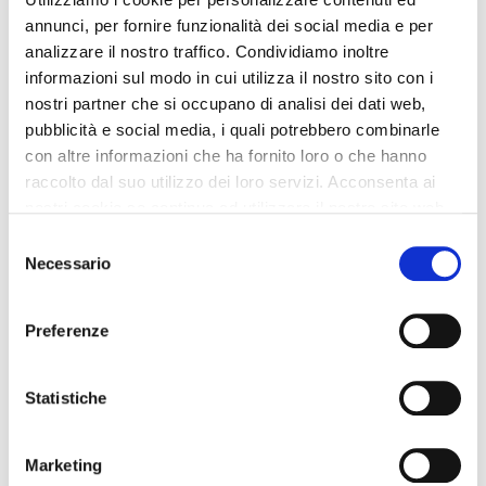
respiratorie non è il caso che sostiate dove ci
annunci, per fornire funzionalità dei social media e per
sono altre persone
analizzare il nostro traffico. Condividiamo inoltre
in caso di sintomi o contatti con casi di sospetto
informazioni sul modo in cui utilizza il nostro sito con i
contagio, chiamare il proprio Medico di Base o il
nostri partner che si occupano di analisi dei dati web,
numero verde regionale: 800 033 033
pubblicità e social media, i quali potrebbero combinarle
L’osservanza e il rispetto delle norme di sicurezza
con altre informazioni che ha fornito loro o che hanno
consentirà un regolare svolgimento delle attività del
raccolto dal suo utilizzo dei loro servizi. Acconsenta ai
Laboratorio e tutelerà la salute di tutti.
nostri cookie se continua ad utilizzare il nostro sito web.
Selezione
Necessario
del
consenso
Preferenze
Statistiche
Marketing