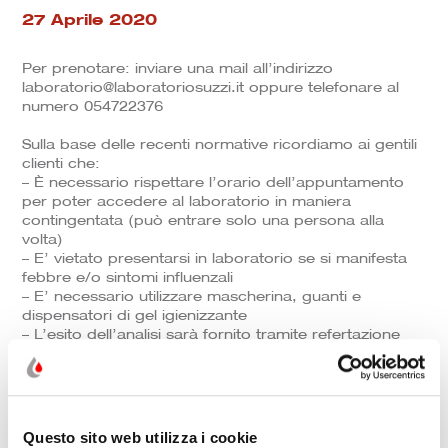
27 Aprile 2020
Per prenotare: inviare una mail all’indirizzo
laboratorio@laboratoriosuzzi.it oppure telefonare al
numero 054722376
Sulla base delle recenti normative ricordiamo ai gentili
clienti che:
– È necessario rispettare l’orario dell’appuntamento
per poter accedere al laboratorio in maniera
contingentata (può entrare solo una persona alla
volta)
– E’ vietato presentarsi in laboratorio se si manifesta
febbre e/o sintomi influenzali
– E’ necessario utilizzare mascherina, guanti e
dispensatori di gel igienizzante
– L’esito dell’analisi sarà fornito tramite refertazione
on-line
– Non è necessaria la ricetta medica
– Non è possibile effettuare i test Covid19 per
disposizioni della Regione Emilia-Romagna
Per prenotare: inviare una mail all’indirizzo
Questo sito web utilizza i cookie