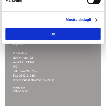
Marketing
Mostra dettagli
Laboratorio Analisi
OK
e Ricerche Cliniche
Dott. Suzzi Dino &
Figli s.r.l.
Via Natale
dell’Amore, 22
47521 CESENA
(FC)
Tel. 0547 22376 –
Fax 0547 21338
laboratorio@laboratoriosuzzi.it
Partita IVA
00380440404