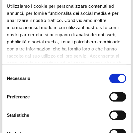
laboratorio@laboratoriosuzzi.it oppure telefonare al
numero 054722376
Utilizziamo i cookie per personalizzare contenuti ed
Sulla base delle recenti normative ricordiamo ai gentili
annunci, per fornire funzionalità dei social media e per
clienti che:
analizzare il nostro traffico. Condividiamo inoltre
– È necessario rispettare l’orario dell’appuntamento
informazioni sul modo in cui utilizza il nostro sito con i
per poter accedere al laboratorio in maniera
contingentata (può entrare solo una persona alla
nostri partner che si occupano di analisi dei dati web,
volta)
pubblicità e social media, i quali potrebbero combinarle
– E’ vietato presentarsi in laboratorio se si manifesta
con altre informazioni che ha fornito loro o che hanno
febbre e/o sintomi influenzali
raccolto dal suo utilizzo dei loro servizi. Acconsenta ai
– E’ necessario utilizzare mascherina, guanti e
dispensatori di gel igienizzante
nostri cookie se continua ad utilizzare il nostro sito web.
– L’esito dell’analisi sarà fornito tramite refertazione
Selezione
on-line
Necessario
– Non è necessaria la ricetta medica
del
– Non è possibile effettuare i test Covid19 per
consenso
disposizioni della Regione Emilia-Romagna
Preferenze
Statistiche